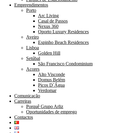
Empreendimentos
Porto
Arc Living
Casal de Passos
Nexus 360
Oporto Luxury Residences
Aveiro
Espinho Beach Residences
Lisboa
Golden Hill
Setúbal
São Francisco Condominium
Açores
Alto Visconde
Domus Belém
Picos D´Água
Verdomar
Comunicação
Carreiras
Porquê Grupo Arliz
Oportunidades de emprego
Contactos