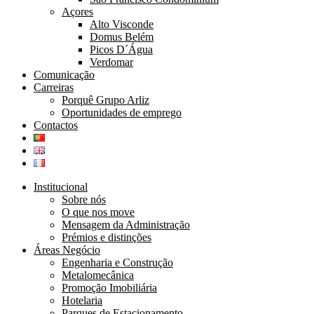
Açores
Alto Visconde
Domus Belém
Picos D´Água
Verdomar
Comunicação
Carreiras
Porquê Grupo Arliz
Oportunidades de emprego
Contactos
Institucional
Sobre nós
O que nos move
Mensagem da Administração
Prémios e distinções
Áreas Negócio
Engenharia e Construção
Metalomecânica
Promoção Imobiliária
Hotelaria
Parques de Estacionamento