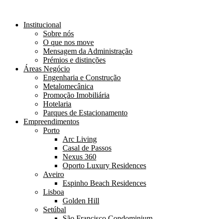
Institucional
Sobre nós
O que nos move
Mensagem da Administração
Prémios e distinções
Áreas Negócio
Engenharia e Construção
Metalomecânica
Promoção Imobiliária
Hotelaria
Parques de Estacionamento
Empreendimentos
Porto
Arc Living
Casal de Passos
Nexus 360
Oporto Luxury Residences
Aveiro
Espinho Beach Residences
Lisboa
Golden Hill
Setúbal
São Francisco Condominium