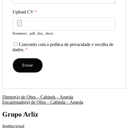
Upload CV
*
Formatos: .pdf, .doc, .docx
Concordo com a política de privacidade e recolha de
dados.
*
Navegação
Diretor(a) de Obra – Cabinda – Angola
Encarregado(a) de Obra – Cabinda – Angola
de
artigos
Grupo Arliz
Institucional