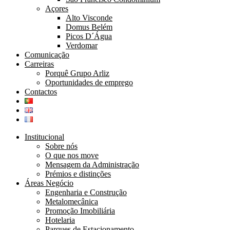
Açores
Alto Visconde
Domus Belém
Picos D´Água
Verdomar
Comunicação
Carreiras
Porquê Grupo Arliz
Oportunidades de emprego
Contactos
Institucional
Sobre nós
O que nos move
Mensagem da Administração
Prémios e distinções
Áreas Negócio
Engenharia e Construção
Metalomecânica
Promoção Imobiliária
Hotelaria
Parques de Estacionamento