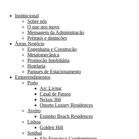
Institucional
Sobre nós
O que nos move
Mensagem da Administração
Prémios e distinções
Áreas Negócio
Engenharia e Construção
Metalomecânica
Promoção Imobiliária
Hotelaria
Parques de Estacionamento
Empreendimentos
Porto
Arc Living
Casal de Passos
Nexus 360
Oporto Luxury Residences
Aveiro
Espinho Beach Residences
Lisboa
Golden Hill
Setúbal
São Francisco Condominium