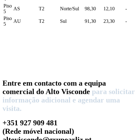
Piso
AS
T2
Norte/Sul
98,30
12,10
-
5
Piso
AU
T2
Sul
91,30
23,30
-
5
Entre em contacto com a equipa
comercial do Alto Visconde
para solicitar
informação adicional e agendar uma
visita.
+351 927 909 481
(Rede móvel nacional)
altovisconde@grupoarliz.pt