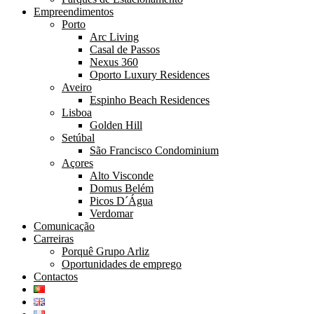
Empreendimentos
Porto
Arc Living
Casal de Passos
Nexus 360
Oporto Luxury Residences
Aveiro
Espinho Beach Residences
Lisboa
Golden Hill
Setúbal
São Francisco Condominium
Açores
Alto Visconde
Domus Belém
Picos D´Água
Verdomar
Comunicação
Carreiras
Porquê Grupo Arliz
Oportunidades de emprego
Contactos