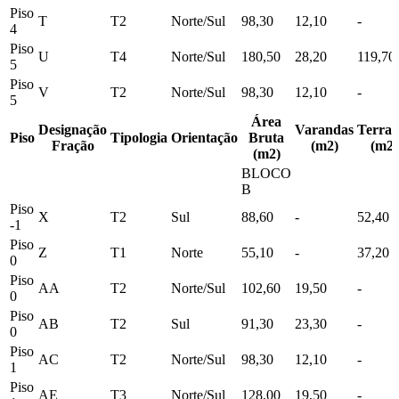
Piso
T
T2
Norte/Sul
98,30
12,10
-
4
Piso
U
T4
Norte/Sul
180,50
28,20
119,70
5
Piso
V
T2
Norte/Sul
98,30
12,10
-
5
Área
Designação
Varandas
Terraç
Piso
Tipologia
Orientação
Bruta
Fração
(m2)
(m2)
(m2)
BLOCO
B
Piso
X
T2
Sul
88,60
-
52,40
-1
Piso
Z
T1
Norte
55,10
-
37,20
0
Piso
AA
T2
Norte/Sul
102,60
19,50
-
0
Piso
AB
T2
Sul
91,30
23,30
-
0
Piso
AC
T2
Norte/Sul
98,30
12,10
-
1
Piso
AE
T3
Norte/Sul
128,00
19,50
-