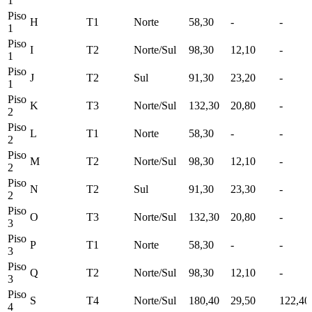
1
Piso
H
T1
Norte
58,30
-
-
1
Piso
I
T2
Norte/Sul
98,30
12,10
-
1
Piso
J
T2
Sul
91,30
23,20
-
1
Piso
K
T3
Norte/Sul
132,30
20,80
-
2
Piso
L
T1
Norte
58,30
-
-
2
Piso
M
T2
Norte/Sul
98,30
12,10
-
2
Piso
N
T2
Sul
91,30
23,30
-
2
Piso
O
T3
Norte/Sul
132,30
20,80
-
3
Piso
P
T1
Norte
58,30
-
-
3
Piso
Q
T2
Norte/Sul
98,30
12,10
-
3
Piso
S
T4
Norte/Sul
180,40
29,50
122,40
4