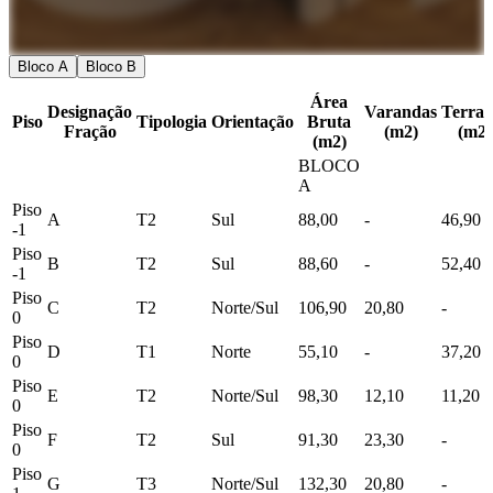
Bloco A
Bloco B
Área
Designação
Varandas
Terraç
Piso
Tipologia
Orientação
Bruta
Fração
(m2)
(m2)
(m2)
BLOCO
A
Piso
A
T2
Sul
88,00
-
46,90
-1
Piso
B
T2
Sul
88,60
-
52,40
-1
Piso
C
T2
Norte/Sul
106,90
20,80
-
0
Piso
D
T1
Norte
55,10
-
37,20
0
Piso
E
T2
Norte/Sul
98,30
12,10
11,20
0
Piso
F
T2
Sul
91,30
23,30
-
0
Piso
G
T3
Norte/Sul
132,30
20,80
-