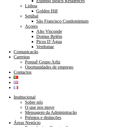
Espinho Beach Residences
Lisboa
Golden Hill
Setúbal
São Francisco Condominium
Açores
Alto Visconde
Domus Belém
Picos D´Água
Verdomar
Comunicação
Carreiras
Porquê Grupo Arliz
Oportunidades de emprego
Contactos
Institucional
Sobre nós
O que nos move
Mensagem da Administração
Prémios e distinções
Áreas Negócio