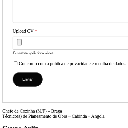
Upload CV
*
Formatos: .pdf, .doc, .docx
Concordo com a política de privacidade e recolha de dados.
Navegação
Chefe de Cozinha (M/F) – Braga
Técnico(a) de Planeamento de Obra – Cabinda – Angola
de
artigos