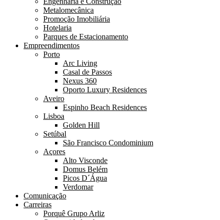
Engenharia e Construção
Metalomecânica
Promoção Imobiliária
Hotelaria
Parques de Estacionamento
Empreendimentos
Porto
Arc Living
Casal de Passos
Nexus 360
Oporto Luxury Residences
Aveiro
Espinho Beach Residences
Lisboa
Golden Hill
Setúbal
São Francisco Condominium
Açores
Alto Visconde
Domus Belém
Picos D´Água
Verdomar
Comunicação
Carreiras
Porquê Grupo Arliz