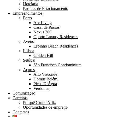
Hotelaria
Parques de Estacionamento
Empreendimentos
Porto
Arc Living
Casal de Passos
Nexus 360
Oporto Luxury Residences
Aveiro
Espinho Beach Residences
Lisboa
Golden Hill
Setúbal
São Francisco Condominium
Açores
Alto Visconde
Domus Belém
Picos D´Água
Verdomar
Comunicação
Carreiras
Porquê Grupo Arliz
Oportunidades de emprego
Contactos