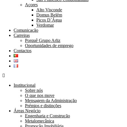
Açores
Alto Visconde
Domus Belém
Picos D´Água
Verdomar
Comunicação
Carreiras
Porquê Grupo Arliz
Oportunidades de emprego
Contactos
Institucional
Sobre nós
O que nos move
Mensagem da Administração
Prémios e distinções
Áreas Negócio
Engenharia e Construção
Metalomecânica
Promoção Imobiliária