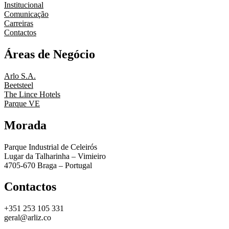
Institucional
Comunicação
Carreiras
Contactos
Áreas de Negócio
Arlo S.A.
Beetsteel
The Lince Hotels
Parque VE
Morada
Parque Industrial de Celeirós
Lugar da Talharinha – Vimieiro
4705-670 Braga – Portugal
Contactos
+351 253 105 331
geral@arliz.co