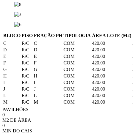
BLOCO
PISO
FRAÇÃO PH
TIPOLOGIA
ÁREA LOTE (M2)
C
R/C
C
COM
420.00
D
R/C
D
COM
420.00
E
R/C
E
COM
420.00
F
R/C
F
COM
420.00
G
R/C
G
COM
420.00
H
R/C
H
COM
420.00
I
R/C
I
COM
420.00
J
R/C
J
COM
420.00
L
R/C
L
COM
420.00
M
R/C
M
COM
420.00
PAVILHÕES
0
M2 DE ÁREA
0
MIN DO CAIS