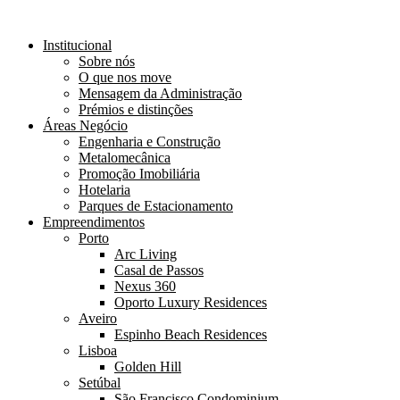
Institucional
Sobre nós
O que nos move
Mensagem da Administração
Prémios e distinções
Áreas Negócio
Engenharia e Construção
Metalomecânica
Promoção Imobiliária
Hotelaria
Parques de Estacionamento
Empreendimentos
Porto
Arc Living
Casal de Passos
Nexus 360
Oporto Luxury Residences
Aveiro
Espinho Beach Residences
Lisboa
Golden Hill
Setúbal
São Francisco Condominium