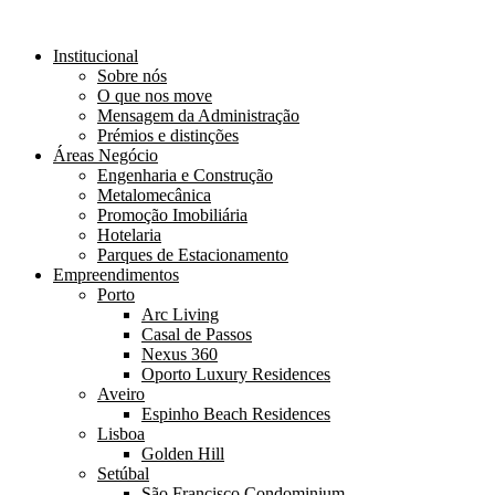
Institucional
Sobre nós
O que nos move
Mensagem da Administração
Prémios e distinções
Áreas Negócio
Engenharia e Construção
Metalomecânica
Promoção Imobiliária
Hotelaria
Parques de Estacionamento
Empreendimentos
Porto
Arc Living
Casal de Passos
Nexus 360
Oporto Luxury Residences
Aveiro
Espinho Beach Residences
Lisboa
Golden Hill
Setúbal
São Francisco Condominium