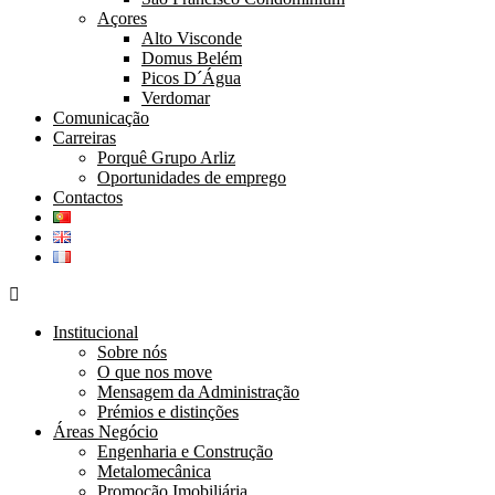
Açores
Alto Visconde
Domus Belém
Picos D´Água
Verdomar
Comunicação
Carreiras
Porquê Grupo Arliz
Oportunidades de emprego
Contactos
Institucional
Sobre nós
O que nos move
Mensagem da Administração
Prémios e distinções
Áreas Negócio
Engenharia e Construção
Metalomecânica
Promoção Imobiliária