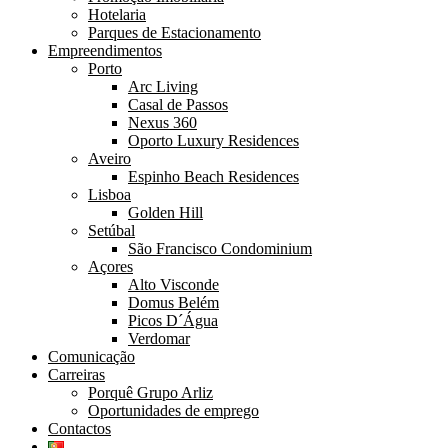
Hotelaria
Parques de Estacionamento
Empreendimentos
Porto
Arc Living
Casal de Passos
Nexus 360
Oporto Luxury Residences
Aveiro
Espinho Beach Residences
Lisboa
Golden Hill
Setúbal
São Francisco Condominium
Açores
Alto Visconde
Domus Belém
Picos D´Água
Verdomar
Comunicação
Carreiras
Porquê Grupo Arliz
Oportunidades de emprego
Contactos