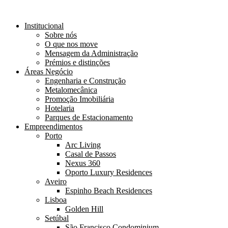
Institucional
Sobre nós
O que nos move
Mensagem da Administração
Prémios e distinções
Áreas Negócio
Engenharia e Construção
Metalomecânica
Promoção Imobiliária
Hotelaria
Parques de Estacionamento
Empreendimentos
Porto
Arc Living
Casal de Passos
Nexus 360
Oporto Luxury Residences
Aveiro
Espinho Beach Residences
Lisboa
Golden Hill
Setúbal
São Francisco Condominium