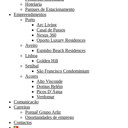
Hotelaria
Parques de Estacionamento
Empreendimentos
Porto
Arc Living
Casal de Passos
Nexus 360
Oporto Luxury Residences
Aveiro
Espinho Beach Residences
Lisboa
Golden Hill
Setúbal
São Francisco Condominium
Açores
Alto Visconde
Domus Belém
Picos D´Água
Verdomar
Comunicação
Carreiras
Porquê Grupo Arliz
Oportunidades de emprego
Contactos