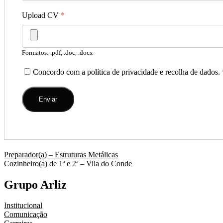
Upload CV
*
Formatos: .pdf, .doc, .docx
Concordo com a política de privacidade e recolha de dados.
Navegação
Preparador(a) – Estruturas Metálicas
Cozinheiro(a) de 1ª e 2ª – Vila do Conde
de
artigos
Grupo Arliz
Institucional
Comunicação