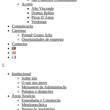
Açores
Alto Visconde
Domus Belém
Picos D´Água
Verdomar
Comunicação
Carreiras
Porquê Grupo Arliz
Oportunidades de emprego
Contactos
Institucional
Sobre nós
O que nos move
Mensagem da Administração
Prémios e distinções
Áreas Negócio
Engenharia e Construção
Metalomecânica
Promoção Imobiliária