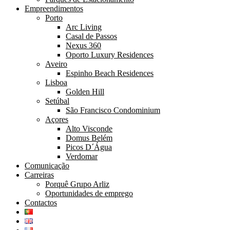
Empreendimentos
Porto
Arc Living
Casal de Passos
Nexus 360
Oporto Luxury Residences
Aveiro
Espinho Beach Residences
Lisboa
Golden Hill
Setúbal
São Francisco Condominium
Açores
Alto Visconde
Domus Belém
Picos D´Água
Verdomar
Comunicação
Carreiras
Porquê Grupo Arliz
Oportunidades de emprego
Contactos