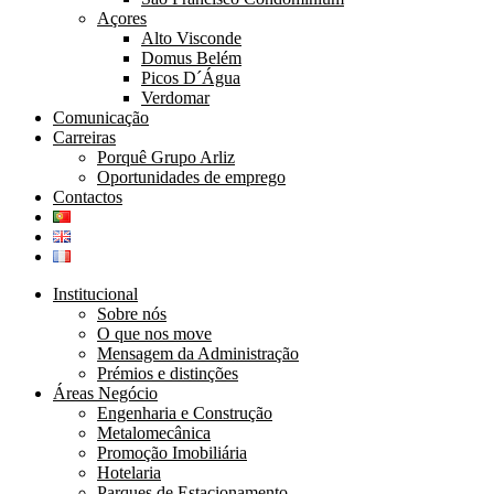
Açores
Alto Visconde
Domus Belém
Picos D´Água
Verdomar
Comunicação
Carreiras
Porquê Grupo Arliz
Oportunidades de emprego
Contactos
Institucional
Sobre nós
O que nos move
Mensagem da Administração
Prémios e distinções
Áreas Negócio
Engenharia e Construção
Metalomecânica
Promoção Imobiliária
Hotelaria
Parques de Estacionamento