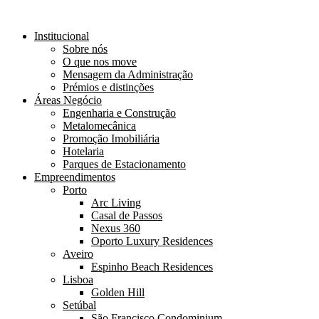
Institucional
Sobre nós
O que nos move
Mensagem da Administração
Prémios e distinções
Áreas Negócio
Engenharia e Construção
Metalomecânica
Promoção Imobiliária
Hotelaria
Parques de Estacionamento
Empreendimentos
Porto
Arc Living
Casal de Passos
Nexus 360
Oporto Luxury Residences
Aveiro
Espinho Beach Residences
Lisboa
Golden Hill
Setúbal
São Francisco Condominium