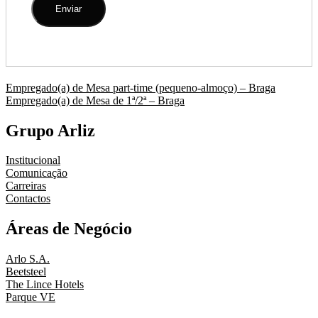
Navegação
Empregado(a) de Mesa part-time (pequeno-almoço) – Braga
Empregado(a) de Mesa de 1ª/2ª – Braga
de
artigos
Grupo Arliz
Institucional
Comunicação
Carreiras
Contactos
Áreas de Negócio
Arlo S.A.
Beetsteel
The Lince Hotels
Parque VE