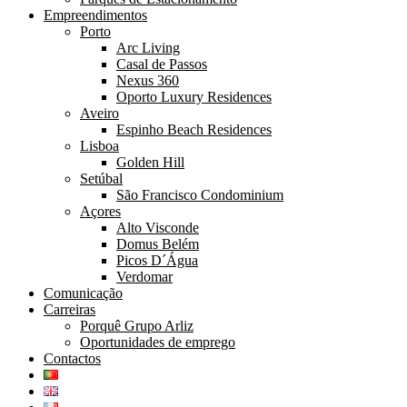
Empreendimentos
Porto
Arc Living
Casal de Passos
Nexus 360
Oporto Luxury Residences
Aveiro
Espinho Beach Residences
Lisboa
Golden Hill
Setúbal
São Francisco Condominium
Açores
Alto Visconde
Domus Belém
Picos D´Água
Verdomar
Comunicação
Carreiras
Porquê Grupo Arliz
Oportunidades de emprego
Contactos