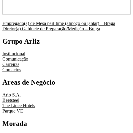
Navegação
Empregado(a) de Mesa part-time (almoço ou jantar) – Braga
Diretor(a) Gabinete de Preparação/Medição – Braga
de
artigos
Grupo Arliz
Institucional
Comunicação
Carreiras
Contactos
Áreas de Negócio
Arlo S.A.
Beetsteel
The Lince Hotels
Parque VE
Morada