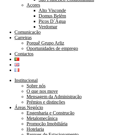
Açores
Alto Visconde
Domus Belém
Picos D´Água
Verdomar
Comunicação
Carreiras
Porquê Grupo Arliz
Oportunidades de emprego
Contactos
Institucional
Sobre nós
O que nos move
Mensagem da Administração
Prémios e distinções
Áreas Negócio
Engenharia e Construção
Metalomecânica
Promoção Imobiliária
Hotelaria
Parques de Estacionamento