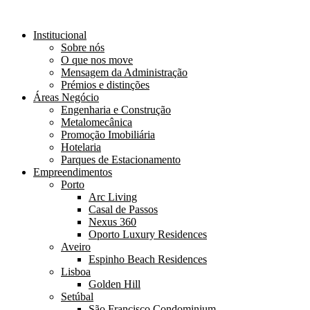
Institucional
Sobre nós
O que nos move
Mensagem da Administração
Prémios e distinções
Áreas Negócio
Engenharia e Construção
Metalomecânica
Promoção Imobiliária
Hotelaria
Parques de Estacionamento
Empreendimentos
Porto
Arc Living
Casal de Passos
Nexus 360
Oporto Luxury Residences
Aveiro
Espinho Beach Residences
Lisboa
Golden Hill
Setúbal
São Francisco Condominium