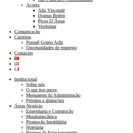
Açores
Alto Visconde
Domus Belém
Picos D´Água
Verdomar
Comunicação
Carreiras
Porquê Grupo Arliz
Oportunidades de emprego
Contactos
Institucional
Sobre nós
O que nos move
Mensagem da Administração
Prémios e distinções
Áreas Negócio
Engenharia e Construção
Metalomecânica
Promoção Imobiliária
Hotelaria
Parques de Estacionamento