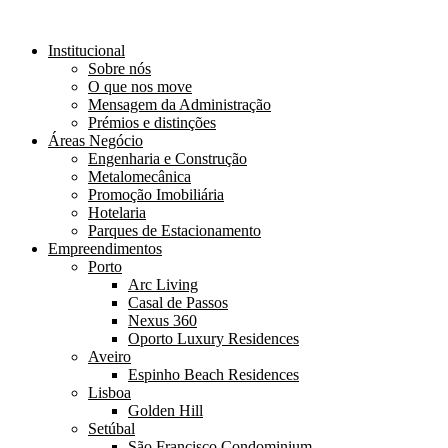
Institucional
Sobre nós
O que nos move
Mensagem da Administração
Prémios e distinções
Áreas Negócio
Engenharia e Construção
Metalomecânica
Promoção Imobiliária
Hotelaria
Parques de Estacionamento
Empreendimentos
Porto
Arc Living
Casal de Passos
Nexus 360
Oporto Luxury Residences
Aveiro
Espinho Beach Residences
Lisboa
Golden Hill
Setúbal
São Francisco Condominium