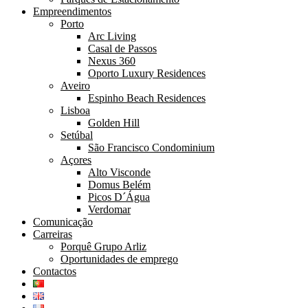
Empreendimentos
Porto
Arc Living
Casal de Passos
Nexus 360
Oporto Luxury Residences
Aveiro
Espinho Beach Residences
Lisboa
Golden Hill
Setúbal
São Francisco Condominium
Açores
Alto Visconde
Domus Belém
Picos D´Água
Verdomar
Comunicação
Carreiras
Porquê Grupo Arliz
Oportunidades de emprego
Contactos