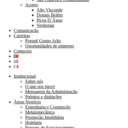
Açores
Alto Visconde
Domus Belém
Picos D´Água
Verdomar
Comunicação
Carreiras
Porquê Grupo Arliz
Oportunidades de emprego
Contactos
Institucional
Sobre nós
O que nos move
Mensagem da Administração
Prémios e distinções
Áreas Negócio
Engenharia e Construção
Metalomecânica
Promoção Imobiliária
Hotelaria
Parques de Estacionamento