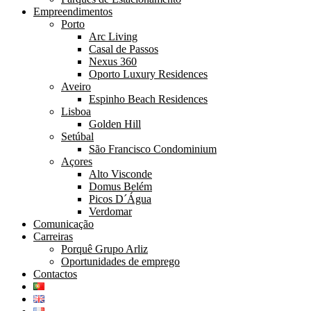
Empreendimentos
Porto
Arc Living
Casal de Passos
Nexus 360
Oporto Luxury Residences
Aveiro
Espinho Beach Residences
Lisboa
Golden Hill
Setúbal
São Francisco Condominium
Açores
Alto Visconde
Domus Belém
Picos D´Água
Verdomar
Comunicação
Carreiras
Porquê Grupo Arliz
Oportunidades de emprego
Contactos