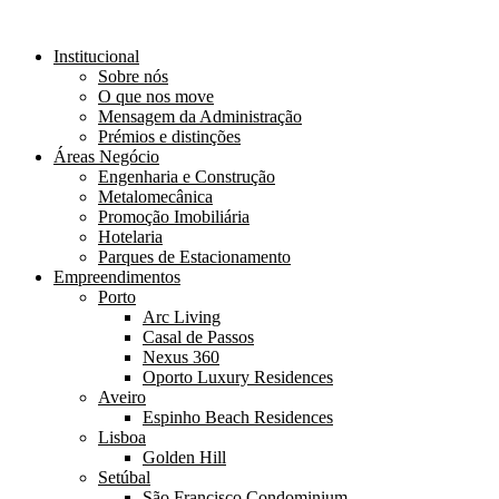
Institucional
Sobre nós
O que nos move
Mensagem da Administração
Prémios e distinções
Áreas Negócio
Engenharia e Construção
Metalomecânica
Promoção Imobiliária
Hotelaria
Parques de Estacionamento
Empreendimentos
Porto
Arc Living
Casal de Passos
Nexus 360
Oporto Luxury Residences
Aveiro
Espinho Beach Residences
Lisboa
Golden Hill
Setúbal
São Francisco Condominium