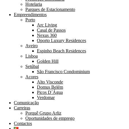
Hotelaria
Parques de Estacionamento
Empreendimentos
Porto
Arc Living
Casal de Passos
Nexus 360
Oporto Luxury Residences
Aveiro
Espinho Beach Residences
Lisboa
Golden Hill
Setúbal
São Francisco Condominium
Açores
Alto Visconde
Domus Belém
Picos D´Água
Verdomar
Comunicação
Carreiras
Porquê Grupo Arliz
Oportunidades de emprego
Contactos