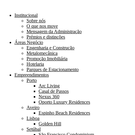
Institucional
Sobre nós
O que nos move
Mensagem da Administração
Prémios e distinções
Áreas Negócio
Engenharia e Construção
Metalomecânica
Promoção Imobiliária
Hotelaria
Parques de Estacionamento
Empreendimentos
Porto
Arc Living
Casal de Passos
Nexus 360
Oporto Luxury Residences
Aveiro
Espinho Beach Residences
Lisboa
Golden Hill
Setúbal
São Francisco Condominium