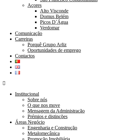
Açores
Alto Visconde
Domus Belém
Picos D´Água
Verdomar
Comunicação
Carreiras
Porquê Grupo Arliz
Oportunidades de emprego
Contactos
Institucional
Sobre nós
O que nos move
Mensagem da Administração
Prémios e distinções
Áreas Negócio
Engenharia e Construção
Metalomecânica
Promoção Imobiliária