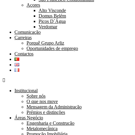
Açores
Alto Visconde
Domus Belém
Picos D´Água
Verdomar
Comunicação
Carreiras
Porquê Grupo Arliz
Oportunidades de emprego
Contactos
Institucional
Sobre nós
O que nos move
Mensagem da Administração
Prémios e distinções
Áreas Negócio
Engenharia e Construção
Metalomecânica
Promoção Imobiliária