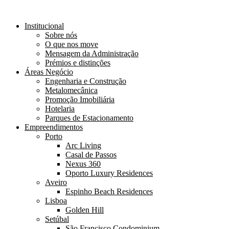
Institucional
Sobre nós
O que nos move
Mensagem da Administração
Prémios e distinções
Áreas Negócio
Engenharia e Construção
Metalomecânica
Promoção Imobiliária
Hotelaria
Parques de Estacionamento
Empreendimentos
Porto
Arc Living
Casal de Passos
Nexus 360
Oporto Luxury Residences
Aveiro
Espinho Beach Residences
Lisboa
Golden Hill
Setúbal
São Francisco Condominium