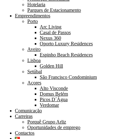
Hotelaria
Parques de Estacionamento
Empreendimentos
Porto
Arc Living
Casal de Passos
Nexus 360
Oporto Luxury Residences
Aveiro
Espinho Beach Residences
Lisboa
Golden Hill
Setúbal
São Francisco Condominium
Açores
Alto Visconde
Domus Belém
Picos D´Água
Verdomar
Comunicação
Carreiras
Porquê Grupo Arliz
Oportunidades de emprego
Contactos