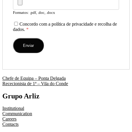
Formatos: .pdf, .doc, .docx
Concordo com a política de privacidade e recolha de
dados.
*
Navegação
Chefe de Equipa – Ponta Delgada
Rececionista de 1ª – Vila do Conde
de
artigos
Grupo Arliz
Institutional
Communication
Careers
Contacts