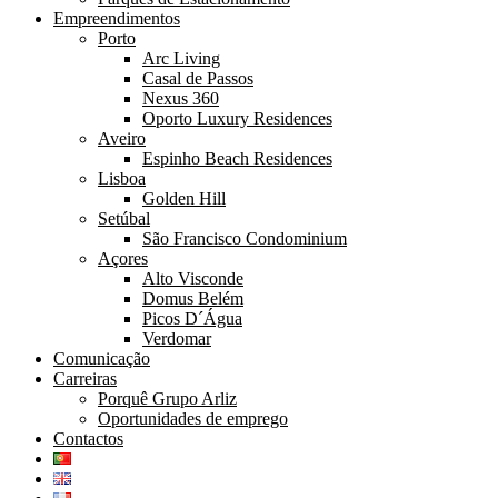
Empreendimentos
Porto
Arc Living
Casal de Passos
Nexus 360
Oporto Luxury Residences
Aveiro
Espinho Beach Residences
Lisboa
Golden Hill
Setúbal
São Francisco Condominium
Açores
Alto Visconde
Domus Belém
Picos D´Água
Verdomar
Comunicação
Carreiras
Porquê Grupo Arliz
Oportunidades de emprego
Contactos