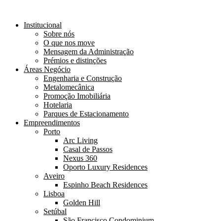
Institucional
Sobre nós
O que nos move
Mensagem da Administração
Prémios e distinções
Áreas Negócio
Engenharia e Construção
Metalomecânica
Promoção Imobiliária
Hotelaria
Parques de Estacionamento
Empreendimentos
Porto
Arc Living
Casal de Passos
Nexus 360
Oporto Luxury Residences
Aveiro
Espinho Beach Residences
Lisboa
Golden Hill
Setúbal
São Francisco Condominium