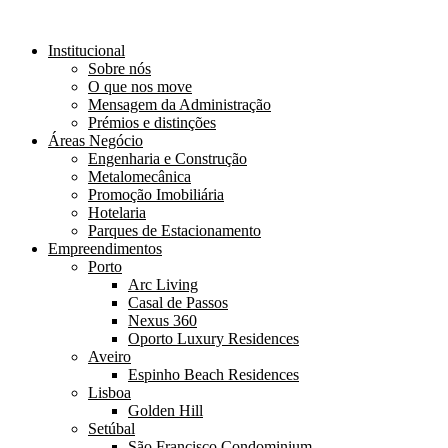
Institucional
Sobre nós
O que nos move
Mensagem da Administração
Prémios e distinções
Áreas Negócio
Engenharia e Construção
Metalomecânica
Promoção Imobiliária
Hotelaria
Parques de Estacionamento
Empreendimentos
Porto
Arc Living
Casal de Passos
Nexus 360
Oporto Luxury Residences
Aveiro
Espinho Beach Residences
Lisboa
Golden Hill
Setúbal
São Francisco Condominium