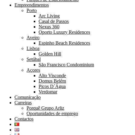
Empreendimentos
Porto
Arc Living
Casal de Passos
Nexus 360
Oporto Luxury Residences
Aveiro
Espinho Beach Residences
Lisboa
Golden Hill
Setúbal
São Francisco Condominium
Açores
Alto Visconde
Domus Belém
Picos D´Água
Verdomar
Comunicação
Carreiras
Porquê Grupo Arliz
Oportunidades de emprego
Contactos