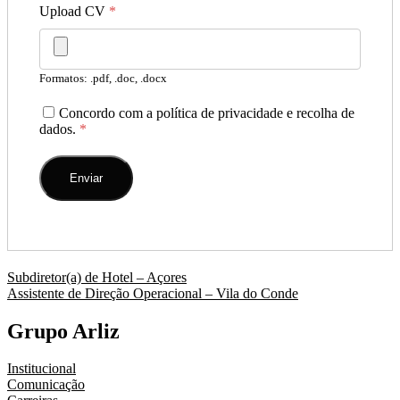
Upload CV
*
Formatos: .pdf, .doc, .docx
Concordo com a política de privacidade e recolha de
dados.
*
Navegação
Subdiretor(a) de Hotel – Açores
Assistente de Direção Operacional – Vila do Conde
de
artigos
Grupo Arliz
Institucional
Comunicação