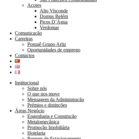
Açores
Alto Visconde
Domus Belém
Picos D´Água
Verdomar
Comunicação
Carreiras
Porquê Grupo Arliz
Oportunidades de emprego
Contactos
Institucional
Sobre nós
O que nos move
Mensagem da Administração
Prémios e distinções
Áreas Negócio
Engenharia e Construção
Metalomecânica
Promoção Imobiliária
Hotelaria
Parques de Estacionamento