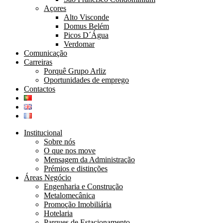
Açores
Alto Visconde
Domus Belém
Picos D´Água
Verdomar
Comunicação
Carreiras
Porquê Grupo Arliz
Oportunidades de emprego
Contactos
Institucional
Sobre nós
O que nos move
Mensagem da Administração
Prémios e distinções
Áreas Negócio
Engenharia e Construção
Metalomecânica
Promoção Imobiliária
Hotelaria
Parques de Estacionamento