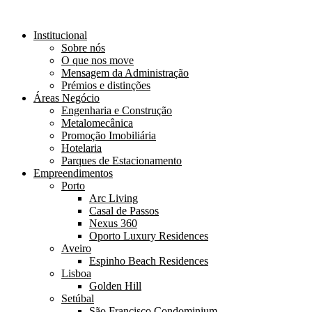
Institucional
Sobre nós
O que nos move
Mensagem da Administração
Prémios e distinções
Áreas Negócio
Engenharia e Construção
Metalomecânica
Promoção Imobiliária
Hotelaria
Parques de Estacionamento
Empreendimentos
Porto
Arc Living
Casal de Passos
Nexus 360
Oporto Luxury Residences
Aveiro
Espinho Beach Residences
Lisboa
Golden Hill
Setúbal
São Francisco Condominium