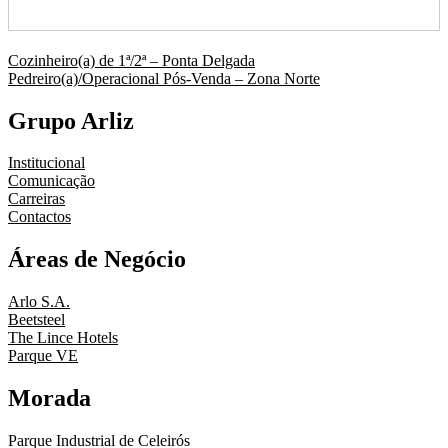
Navegação
Cozinheiro(a) de 1ª/2ª – Ponta Delgada
Pedreiro(a)/Operacional Pós-Venda – Zona Norte
de
artigos
Grupo Arliz
Institucional
Comunicação
Carreiras
Contactos
Áreas de Negócio
Arlo S.A.
Beetsteel
The Lince Hotels
Parque VE
Morada
Parque Industrial de Celeirós