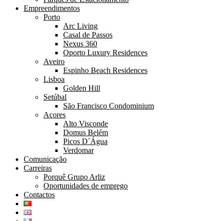
Empreendimentos
Porto
Arc Living
Casal de Passos
Nexus 360
Oporto Luxury Residences
Aveiro
Espinho Beach Residences
Lisboa
Golden Hill
Setúbal
São Francisco Condominium
Açores
Alto Visconde
Domus Belém
Picos D´Água
Verdomar
Comunicação
Carreiras
Porquê Grupo Arliz
Oportunidades de emprego
Contactos