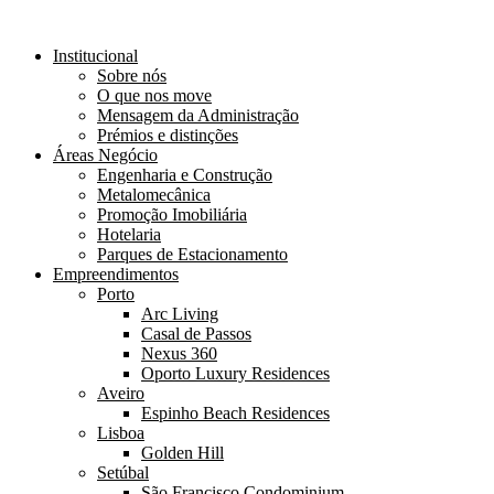
Institucional
Sobre nós
O que nos move
Mensagem da Administração
Prémios e distinções
Áreas Negócio
Engenharia e Construção
Metalomecânica
Promoção Imobiliária
Hotelaria
Parques de Estacionamento
Empreendimentos
Porto
Arc Living
Casal de Passos
Nexus 360
Oporto Luxury Residences
Aveiro
Espinho Beach Residences
Lisboa
Golden Hill
Setúbal
São Francisco Condominium