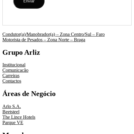
Navegação
Condutor(a)/Manobrador(a) – Zona Centro/Sul – Faro
Motorista de Pesados – Zona Norte – Braga
de
artigos
Grupo Arliz
Institucional
Comunicação
Carreiras
Contactos
Áreas de Negócio
Arlo S.A.
Beetsteel
The Lince Hotels
Parque VE