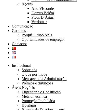
Açores
Alto Visconde
Domus Belém
Picos D´Água
Verdomar
Comunicação
Carreiras
Porquê Grupo Arliz
Oportunidades de emprego
Contactos
Institucional
Sobre nós
O que nos move
Mensagem da Administração
Prémios e distinções
Áreas Negócio
Engenharia e Construção
Metalomecânica
Promoção Imobiliária
Hotelaria
Parques de Estacionamento