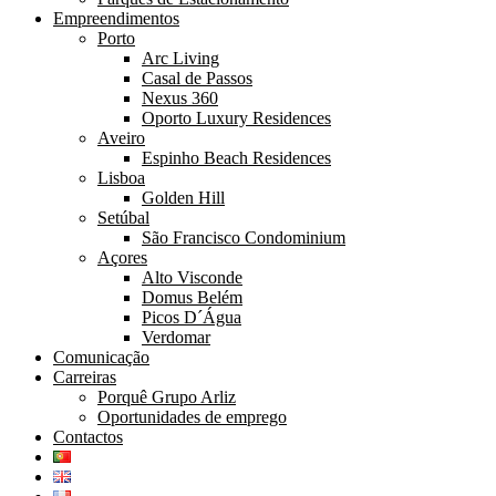
Empreendimentos
Porto
Arc Living
Casal de Passos
Nexus 360
Oporto Luxury Residences
Aveiro
Espinho Beach Residences
Lisboa
Golden Hill
Setúbal
São Francisco Condominium
Açores
Alto Visconde
Domus Belém
Picos D´Água
Verdomar
Comunicação
Carreiras
Porquê Grupo Arliz
Oportunidades de emprego
Contactos