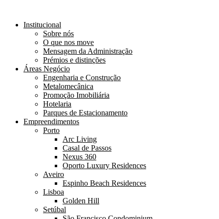
Institucional
Sobre nós
O que nos move
Mensagem da Administração
Prémios e distinções
Áreas Negócio
Engenharia e Construção
Metalomecânica
Promoção Imobiliária
Hotelaria
Parques de Estacionamento
Empreendimentos
Porto
Arc Living
Casal de Passos
Nexus 360
Oporto Luxury Residences
Aveiro
Espinho Beach Residences
Lisboa
Golden Hill
Setúbal
São Francisco Condominium