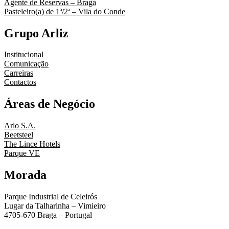
Navegação
Agente de Reservas – Braga
Pasteleiro(a) de 1ª/2ª – Vila do Conde
de
artigos
Grupo Arliz
Institucional
Comunicação
Carreiras
Contactos
Áreas de Negócio
Arlo S.A.
Beetsteel
The Lince Hotels
Parque VE
Morada
Parque Industrial de Celeirós
Lugar da Talharinha – Vimieiro
4705-670 Braga – Portugal