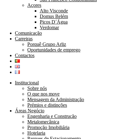
Açores
Alto Visconde
Domus Belém
Picos D´Água
Verdomar
Comunicação
Carreiras
Porquê Grupo Arliz
Oportunidades de emprego
Contactos
Institucional
Sobre nós
O que nos move
Mensagem da Administração
Prémios e distinções
Áreas Negócio
Engenharia e Construção
Metalomecânica
Promoção Imobiliária
Hotelaria
Parques de Estacionamento