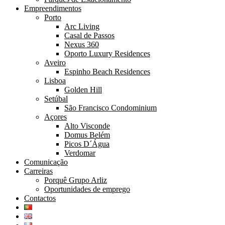
Empreendimentos
Porto
Arc Living
Casal de Passos
Nexus 360
Oporto Luxury Residences
Aveiro
Espinho Beach Residences
Lisboa
Golden Hill
Setúbal
São Francisco Condominium
Açores
Alto Visconde
Domus Belém
Picos D´Água
Verdomar
Comunicação
Carreiras
Porquê Grupo Arliz
Oportunidades de emprego
Contactos