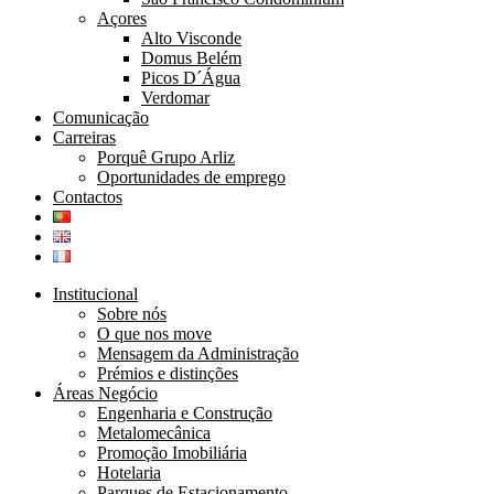
Açores
Alto Visconde
Domus Belém
Picos D´Água
Verdomar
Comunicação
Carreiras
Porquê Grupo Arliz
Oportunidades de emprego
Contactos
Institucional
Sobre nós
O que nos move
Mensagem da Administração
Prémios e distinções
Áreas Negócio
Engenharia e Construção
Metalomecânica
Promoção Imobiliária
Hotelaria
Parques de Estacionamento