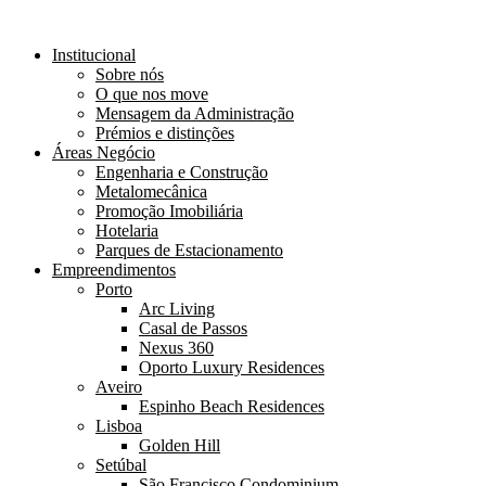
Institucional
Sobre nós
O que nos move
Mensagem da Administração
Prémios e distinções
Áreas Negócio
Engenharia e Construção
Metalomecânica
Promoção Imobiliária
Hotelaria
Parques de Estacionamento
Empreendimentos
Porto
Arc Living
Casal de Passos
Nexus 360
Oporto Luxury Residences
Aveiro
Espinho Beach Residences
Lisboa
Golden Hill
Setúbal
São Francisco Condominium