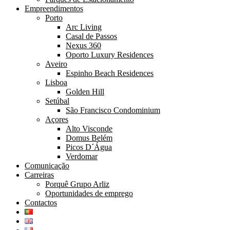
Empreendimentos
Porto
Arc Living
Casal de Passos
Nexus 360
Oporto Luxury Residences
Aveiro
Espinho Beach Residences
Lisboa
Golden Hill
Setúbal
São Francisco Condominium
Açores
Alto Visconde
Domus Belém
Picos D´Água
Verdomar
Comunicação
Carreiras
Porquê Grupo Arliz
Oportunidades de emprego
Contactos