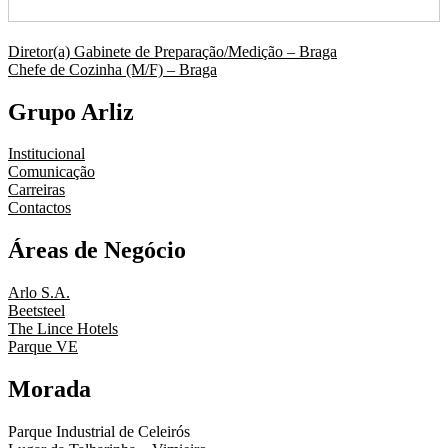
Navegação
Diretor(a) Gabinete de Preparação/Medição – Braga
Chefe de Cozinha (M/F) – Braga
de
artigos
Grupo Arliz
Institucional
Comunicação
Carreiras
Contactos
Áreas de Negócio
Arlo S.A.
Beetsteel
The Lince Hotels
Parque VE
Morada
Parque Industrial de Celeirós