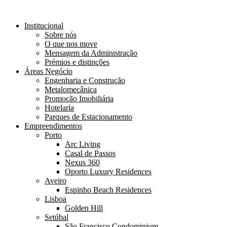
Institucional
Sobre nós
O que nos move
Mensagem da Administração
Prémios e distinções
Áreas Negócio
Engenharia e Construção
Metalomecânica
Promoção Imobiliária
Hotelaria
Parques de Estacionamento
Empreendimentos
Porto
Arc Living
Casal de Passos
Nexus 360
Oporto Luxury Residences
Aveiro
Espinho Beach Residences
Lisboa
Golden Hill
Setúbal
São Francisco Condominium