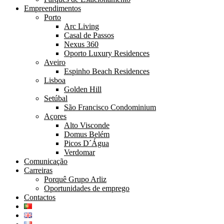
Empreendimentos
Porto
Arc Living
Casal de Passos
Nexus 360
Oporto Luxury Residences
Aveiro
Espinho Beach Residences
Lisboa
Golden Hill
Setúbal
São Francisco Condominium
Açores
Alto Visconde
Domus Belém
Picos D´Água
Verdomar
Comunicação
Carreiras
Porquê Grupo Arliz
Oportunidades de emprego
Contactos