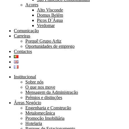
Açores
Alto Visconde
Domus Belém
Picos D´Água
Verdomar
Comunicação
Carreiras
Porquê Grupo Arliz
Oportunidades de emprego
Contactos
Institucional
Sobre nós
O que nos move
Mensagem da Administração
Prémios e distinções
Áreas Negócio
Engenharia e Construção
Metalomecânica
Promoção Imobiliária
Hotelaria
Parques de Estacionamento