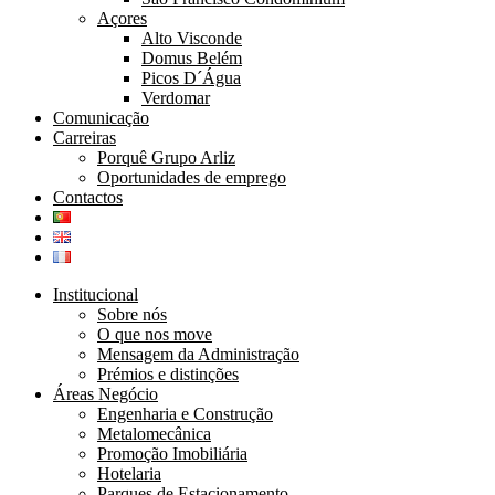
Açores
Alto Visconde
Domus Belém
Picos D´Água
Verdomar
Comunicação
Carreiras
Porquê Grupo Arliz
Oportunidades de emprego
Contactos
Institucional
Sobre nós
O que nos move
Mensagem da Administração
Prémios e distinções
Áreas Negócio
Engenharia e Construção
Metalomecânica
Promoção Imobiliária
Hotelaria
Parques de Estacionamento