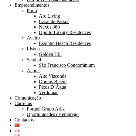
Empreendimentos
Porto
Arc Living
Casal de Passos
Nexus 360
Oporto Luxury Residences
Aveiro
Espinho Beach Residences
Lisboa
Golden Hill
Setúbal
São Francisco Condominium
Açores
Alto Visconde
Domus Belém
Picos D´Água
Verdomar
Comunicação
Carreiras
Porquê Grupo Arliz
Oportunidades de emprego
Contactos