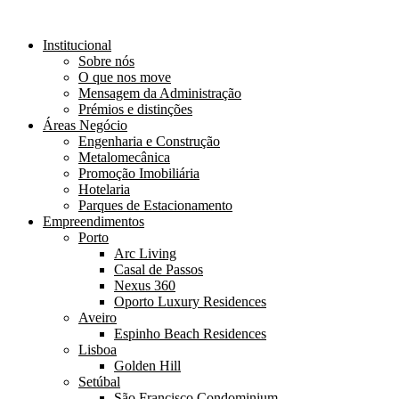
Institucional
Sobre nós
O que nos move
Mensagem da Administração
Prémios e distinções
Áreas Negócio
Engenharia e Construção
Metalomecânica
Promoção Imobiliária
Hotelaria
Parques de Estacionamento
Empreendimentos
Porto
Arc Living
Casal de Passos
Nexus 360
Oporto Luxury Residences
Aveiro
Espinho Beach Residences
Lisboa
Golden Hill
Setúbal
São Francisco Condominium