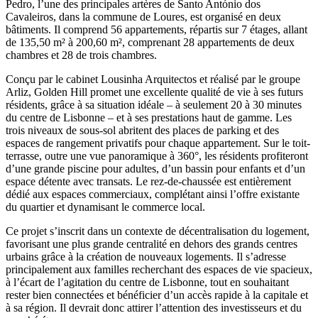
Pedro, l’une des principales artères de Santo António dos
Cavaleiros, dans la commune de Loures, est organisé en deux
bâtiments. Il comprend 56 appartements, répartis sur 7 étages, allant
de 135,50 m² à 200,60 m², comprenant 28 appartements de deux
chambres et 28 de trois chambres.
Conçu par le cabinet Lousinha Arquitectos et réalisé par le groupe
Arliz, Golden Hill promet une excellente qualité de vie à ses futurs
résidents, grâce à sa situation idéale – à seulement 20 à 30 minutes
du centre de Lisbonne – et à ses prestations haut de gamme. Les
trois niveaux de sous-sol abritent des places de parking et des
espaces de rangement privatifs pour chaque appartement. Sur le toit-
terrasse, outre une vue panoramique à 360°, les résidents profiteront
d’une grande piscine pour adultes, d’un bassin pour enfants et d’un
espace détente avec transats. Le rez-de-chaussée est entièrement
dédié aux espaces commerciaux, complétant ainsi l’offre existante
du quartier et dynamisant le commerce local.
Ce projet s’inscrit dans un contexte de décentralisation du logement,
favorisant une plus grande centralité en dehors des grands centres
urbains grâce à la création de nouveaux logements. Il s’adresse
principalement aux familles recherchant des espaces de vie spacieux,
à l’écart de l’agitation du centre de Lisbonne, tout en souhaitant
rester bien connectées et bénéficier d’un accès rapide à la capitale et
à sa région. Il devrait donc attirer l’attention des investisseurs et du