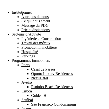
Institutionnel
À propos de nous
Ce qui nous émeut
Message du PDG
Prix et distinctions
Secteurs d’Activité
Ingénierie et Construction
Travail des métaux
Promotion immobilière
Hospitalité
Parkings
Programmes immobiliers
Porto
Casal de Passos
Oporto Luxury Residences
Nexus 360
Aveiro
Espinho Beach Residences
Lisboa
Golden Hill
Setúbal
São Francisco Condominium
Açores