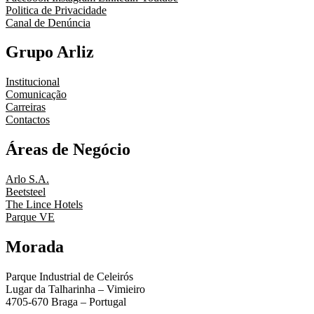
Politica de Privacidade
Canal de Denúncia
Grupo Arliz
Institucional
Comunicação
Carreiras
Contactos
Áreas de Negócio
Arlo S.A.
Beetsteel
The Lince Hotels
Parque VE
Morada
Parque Industrial de Celeirós
Lugar da Talharinha – Vimieiro
4705-670 Braga – Portugal