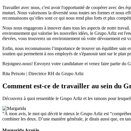
Travailler avec nous, c'est avoir l'opportunité de coopérer avec des éq
mutuel. Nous valorisons la diversité sous toutes ses formes et nous ef
reconnaissons qu’elles sont ce qui nous rend plus forts et plus compétit
Nous nous engageons à innover dans tous les aspects de notre travail. 
environnement qui valorise les nouvelles idées, le Grupo Arliz est l'e
élevées, vous trouverez un environnement où votre dévouement est va
Enfin, nous reconnaissons l’importance de trouver un équilibre sain entr
soutien qui permettent à nos employés de s'épanouir tant sur le plan p
Rejoignez-nous! Envoyez votre candidature et venez faire partie du G
Rita Peixoto | Directrice RH du Grupo Arliz
Comment est-ce de travailler au sein du G
Découvrez à quoi ressemble le Grupo Arliz et les raisons pour lesquelle
“À mon avis, le mot qui décrit le mieux le Grupo Arliz est “compréhensi
combiner les deux. D’une manière générale, je dirais aussi que, en tant qu
Margarida Araújo