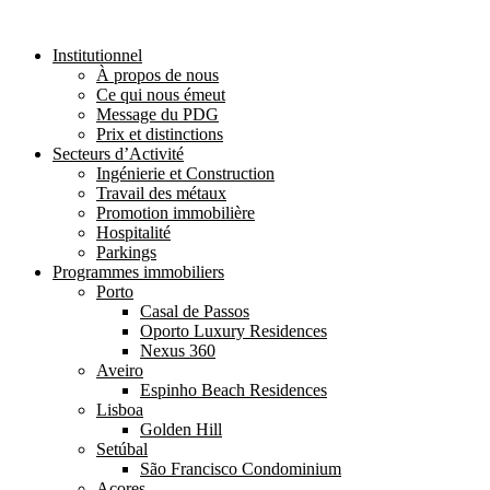
Institutionnel
À propos de nous
Ce qui nous émeut
Message du PDG
Prix et distinctions
Secteurs d’Activité
Ingénierie et Construction
Travail des métaux
Promotion immobilière
Hospitalité
Parkings
Programmes immobiliers
Porto
Casal de Passos
Oporto Luxury Residences
Nexus 360
Aveiro
Espinho Beach Residences
Lisboa
Golden Hill
Setúbal
São Francisco Condominium
Açores