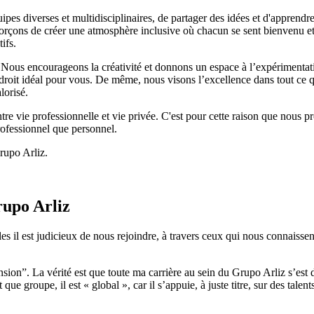
uipes diverses et multidisciplinaires, de partager des idées et d'apprend
forçons de créer une atmosphère inclusive où chacun se sent bienvenu et
ifs.
Nous encourageons la créativité et donnons un espace à l’expérimentation
ndroit idéal pour vous. De même, nous visons l’excellence dans tout ce q
lorisé.
e vie professionnelle et vie privée. C'est pour cette raison que nous prop
rofessionnel que personnel.
rupo Arliz.
rupo Arliz
s il est judicieux de nous rejoindre, à travers ceux qui nous connaissen
on”. La vérité est que toute ma carrière au sein du Grupo Arliz s’est dé
e groupe, il est « global », car il s’appuie, à juste titre, sur des talent