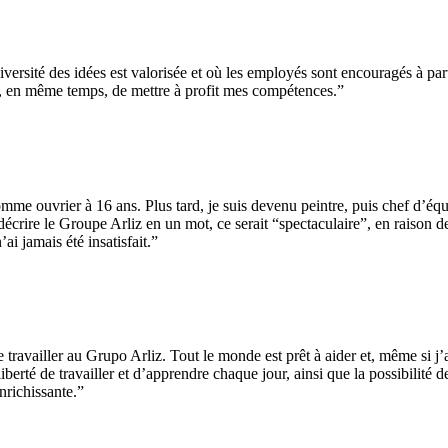
versité des idées est valorisée et où les employés sont encouragés à par
et, en même temps, de mettre à profit mes compétences.”
me ouvrier à 16 ans. Plus tard, je suis devenu peintre, puis chef d’équipe
écrire le Groupe Arliz en un mot, ce serait “spectaculaire”, en raison de l
ai jamais été insatisfait.”
ravailler au Grupo Arliz. Tout le monde est prêt à aider et, même si j’a
liberté de travailler et d’apprendre chaque jour, ainsi que la possibilité 
nrichissante.”