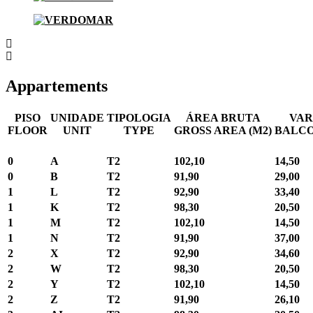
Appartements
PISO
UNIDADE
TIPOLOGIA
ÁREA BRUTA
VA
FLOOR
UNIT
TYPE
GROSS AREA (M2)
BALCO
0
A
T2
102,10
14,50
0
B
T2
91,90
29,00
1
L
T2
92,90
33,40
1
K
T2
98,30
20,50
1
M
T2
102,10
14,50
1
N
T2
91,90
37,00
2
X
T2
92,90
34,60
2
W
T2
98,30
20,50
2
Y
T2
102,10
14,50
2
Z
T2
91,90
26,10