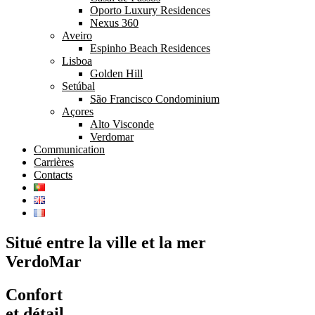
Oporto Luxury Residences
Nexus 360
Aveiro
Espinho Beach Residences
Lisboa
Golden Hill
Setúbal
São Francisco Condominium
Açores
Alto Visconde
Verdomar
Communication
Carrières
Contacts
Situé entre la ville et la mer
VerdoMar
Confort
et détail