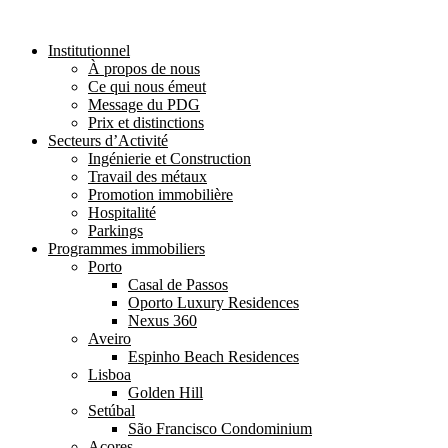
Institutionnel
À propos de nous
Ce qui nous émeut
Message du PDG
Prix et distinctions
Secteurs d’Activité
Ingénierie et Construction
Travail des métaux
Promotion immobilière
Hospitalité
Parkings
Programmes immobiliers
Porto
Casal de Passos
Oporto Luxury Residences
Nexus 360
Aveiro
Espinho Beach Residences
Lisboa
Golden Hill
Setúbal
São Francisco Condominium
Açores