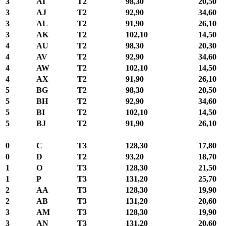
3
AI
T2
98,30
20,50
3
AJ
T2
92,90
34,60
3
AL
T2
91,90
26,10
3
AK
T2
102,10
14,50
4
AU
T2
98,30
20,30
4
AV
T2
92,90
34,60
4
AW
T2
102,10
14,50
4
AX
T2
91,90
26,10
5
BG
T2
98,30
20,50
5
BH
T2
92,90
34,60
5
BI
T2
102,10
14,50
5
BJ
T2
91,90
26,10
0
C
T3
128,30
17,80
0
D
T2
93,20
18,70
1
O
T3
128,30
21,50
1
P
T3
131,20
25,70
2
AA
T3
128,30
19,90
2
AB
T3
131,20
20,60
3
AM
T3
128,30
19,90
3
AN
T3
131,20
20,60