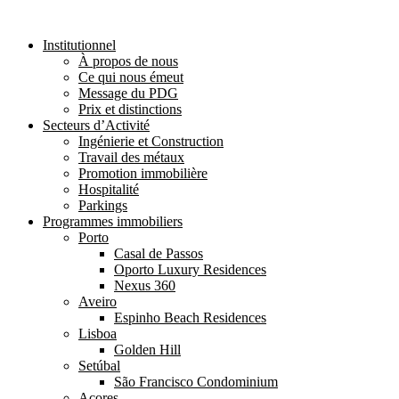
Institutionnel
À propos de nous
Ce qui nous émeut
Message du PDG
Prix et distinctions
Secteurs d’Activité
Ingénierie et Construction
Travail des métaux
Promotion immobilière
Hospitalité
Parkings
Programmes immobiliers
Porto
Casal de Passos
Oporto Luxury Residences
Nexus 360
Aveiro
Espinho Beach Residences
Lisboa
Golden Hill
Setúbal
São Francisco Condominium
Açores